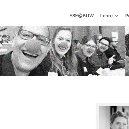
Zum
Inhalt
ESE@BUW
Lehre
P
springen