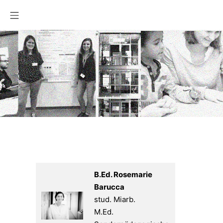
Zum
Mobile Menü
Inhalt
springen
B.Ed. Rosemarie
Barucca
stud. Miarb.
M.Ed.