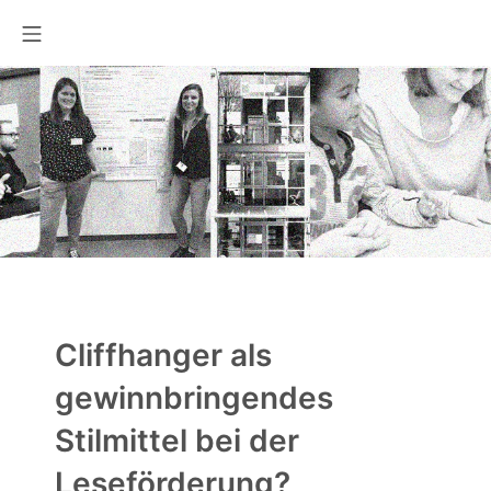
Zum
Mobile Menü
Inhalt
springen
Cliffhanger als
gewinnbringendes
Stilmittel bei der
Leseförderung?