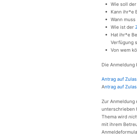
Wie soll der
Kann ihr*e B
Wann muss 
Wie ist der
Hat ihr*e Be
Verfügung s
Von wem kön
Die Anmeldung b
Antrag auf Zula
A
ntrag auf Zula
Zur Anmeldung m
unterschrieben 
Thema wird
nic
mit ihrem Betre
Anmeldeformula