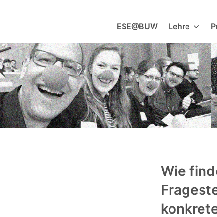
Zum
Inhalt
ESE@BUW
Lehre
P
springen
Wie find
Fragest
konkrete