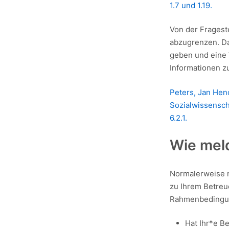
1.7 und 1.19.
Von der Frageste
abzugrenzen. Das
geben und eine 
Informationen zu
Peters, Jan Hend
Sozialwissensch
6.2.1.
Wie mel
Normalerweise n
zu Ihrem Betreue
Rahmenbedingun
Hat Ihr*e Be