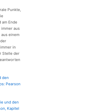
rale Punkte,
ie
nd am Ende
h immer aus
n aus einem
oder
 immer in
 Stelle der
 beantworten
d den
oos: Pearson
gie und den
on, Kapitel