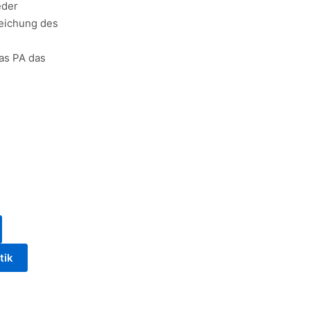
eder
reichung des
das PA das
tik