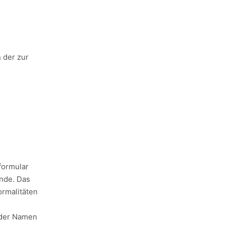
n der zur
formular
unde. Das
ormalitäten
der Namen