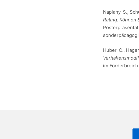
Napiany, S., Sch
Rating. Können 
Posterpräsentat
sonderpädagogis
Huber, C., Hagenb
Verhaltensmodif
im Förderbreich