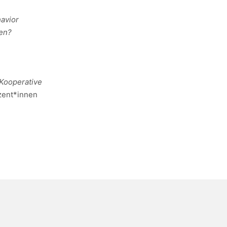
havior
sen?
Kooperative
zent*innen