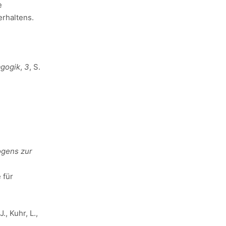
e
erhaltens.
gogik
,
3
, S.
ogens zur
 für
., Kuhr, L.,