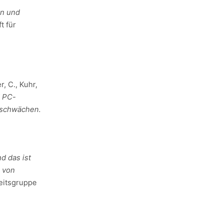
en und
t für
r, C., Kuhr,
d PC-
gsschwächen.
d das ist
s von
beitsgruppe