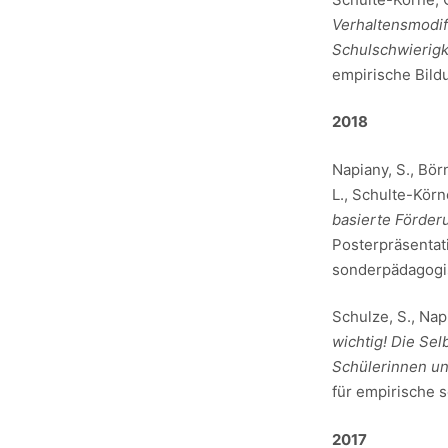
Verhaltensmodif
Schulschwierigk
empirische Bild
2018
Napiany, S., Börn
L., Schulte-Körne
basierte Förder
Posterpräsentat
sonderpädagogis
Schulze, S., Nap
wichtig! Die Se
Schülerinnen un
für empirische 
2017