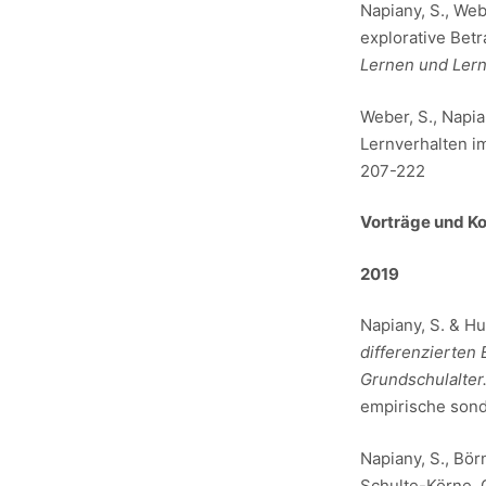
Napiany, S., Web
explorative Bet
Lernen und Ler
Weber, S., Napia
Lernverhalten im
207-222
Vorträge und K
2019
Napiany, S. & Hu
differenzierten
Grundschulalter
empirische sond
Napiany, S., Börn
Schulte-Körne, G