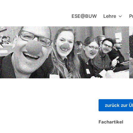
Zum
Inhalt
ESE@BUW
Lehre
P
springen
zurück zur Ü
Fachartikel