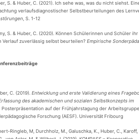
er, S. & Huber, C. (2021). Ich sehe was, was du nicht siehst. Ein
rachtung verlaufsdiagnostischer Selbstbeurteilungen des Lernv
nstörungen
, S. 1-12
ny, S. & Huber, C. (2020). Können Schülerinnen und Schüler ihr
 Verlauf zuverlässig selbst beurteilen?
Empirische Sonderpäda
onferenzbeiträge
ber, C. (2019).
Entwicklung und erste Validierung eines Frageb
 Erfassung des akademischen und sozialen Selbstkonzepts im
.
Posterpräsentation auf der Frühjahrstagung der Arbeitsgruppe
erpädagogische Forschung (AESF). Universität Fribourg
ert-Ringleb, M, Durchholz, M., Galuschka, K., Huber, C., Karoff, J
., von Aster, M. & Wilbert, J. (2019).
KOMPASS – Kooperative