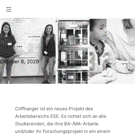
Zum
Mobile Menü
Inhalt
springen
Oktober
Oktober 8, 2020
8,
2020
Cliffhanger ist ein neues Projekt des
Arbeitsbereichs ESE. Es richtet sich an alle
Studierenden, die ihre BA-/MA-Arbeite
und/oder ihr Forschungsprojekt in ein einem